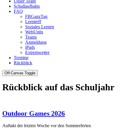
Unser Team
Schullaufbahn
FAQ
FBGanzTag
Lerntreff
Soziales Lernen
WebUntis
Teams
Anmeldung
iPads
Extremwetter
Termine
Rückblick
Off-Canvas Toggle
Rückblick auf das Schuljahr
Outdoor Games 2026
Auftakt der letzten Woche vor den Sommerferien