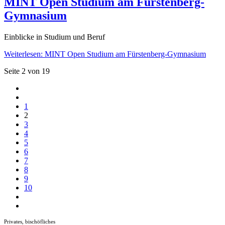
MINT Open Studium am Fürstenberg-
Gymnasium
Einblicke in Studium und Beruf
Weiterlesen: MINT Open Studium am Fürstenberg-Gymnasium
Seite 2 von 19
1
2
3
4
5
6
7
8
9
10
Privates, bischöfliches