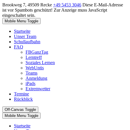
Brookweg 7, 49509 Recke
+49 5453 3046
Diese E-Mail-Adresse
ist vor Spambots geschützt! Zur Anzeige muss JavaScript
eingeschaltet sein.
Mobile Menu Toggle
Startseite
Unser Team
Schullaufbahn
FAQ
FBGanzTag
Lerntreff
Soziales Lernen
WebUntis
Teams
Anmeldung
iPads
Extremwetter
Termine
Rückblick
Off-Canvas Toggle
Mobile Menu Toggle
Startseite