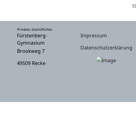
1
Privates, bischöfliches
Fürstenberg-
Impressum
Gymnasium
Datenschutzerklärung
Brookweg 7
49509 Recke