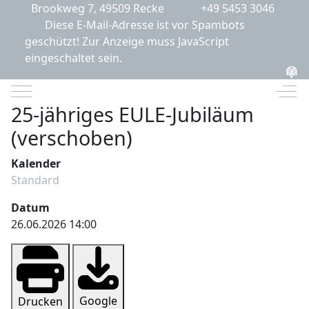
Brookweg 7, 49509 Recke
+49 5453 3046
Diese E-Mail-Adresse ist vor Spambots
geschützt! Zur Anzeige muss JavaScript
eingeschaltet sein.
Mobile Menu Toggle
Off-
25-jähriges EULE-Jubiläum
(verschoben)
Kalender
Standard
Datum
26.06.2026
14:00
Google
Drucken