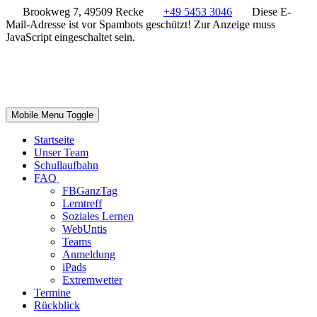
Brookweg 7, 49509 Recke
+49 5453 3046
Diese E-
Mail-Adresse ist vor Spambots geschützt! Zur Anzeige muss
JavaScript eingeschaltet sein.
Mobile Menu Toggle
Startseite
Unser Team
Schullaufbahn
FAQ
FBGanzTag
Lerntreff
Soziales Lernen
WebUntis
Teams
Anmeldung
iPads
Extremwetter
Termine
Rückblick