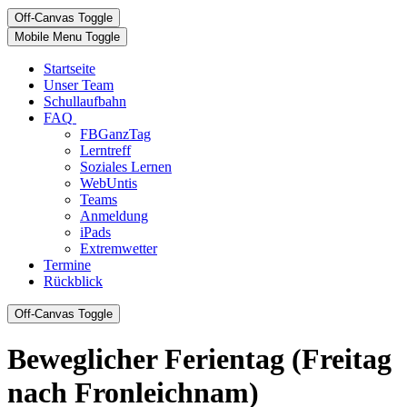
Off-Canvas Toggle
Mobile Menu Toggle
Startseite
Unser Team
Schullaufbahn
FAQ
FBGanzTag
Lerntreff
Soziales Lernen
WebUntis
Teams
Anmeldung
iPads
Extremwetter
Termine
Rückblick
Off-Canvas Toggle
Beweglicher Ferientag (Freitag
nach Fronleichnam)